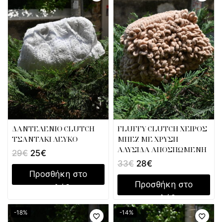
ΔΑΝΤΕΛΕΝΙΟ CLUTCH
FLUFFY CLUTCH ΧΕΙΡΟΣ
ΤΣΑΝΤΑΚΙ ΛΕΥΚΟ
ΜΠΕΖ ΜΕ ΧΡΥΣΗ
ΑΛΥΣΙΔΑ ΑΠΟΣΠΩΜΕΝΗ
29
€
25
€
33
€
28
€
Προσθήκη στο
Προσθήκη στο
καλάθι
καλάθι
-18%
-14%