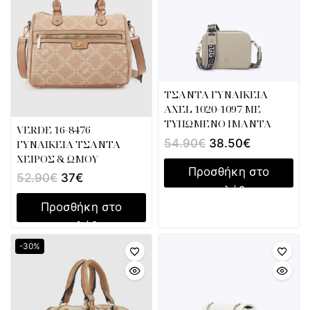
ΤΣΑΝΤΑ ΓΥΝΑΙΚΕΙΑ
AXEL 1020-1097 ΜΕ
ΤΥΠΩΜΕΝΟ ΙΜΑΝΤΑ
VERDE 16-8476
54.90
€
38.50
€
ΓΥΝΑΙΚΕΙΑ ΤΣΑΝΤΑ
ΧΕΙΡΟΣ & ΩΜΟΥ
Προσθήκη στο
52.90
€
37
€
καλάθι
Προσθήκη στο
καλάθι
-30%