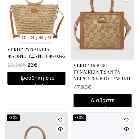
:
:
:
25
01
40
16
VERDE ΓΥΝΑΙΚΕΙΑ
ΨΑΘΙΝΗ ΤΣΑΝΤΑ 48-0345
29.90
€
23
€
VERDE 16-8436
ΓΥΝΑΙΚΕΙΑ ΤΣΑΝΤΑ
Προσθήκη στο
ΧΕΙΡΟΣ & ΩΜΟΥ ΨΑΘΙΝΗ
καλάθι
47.90
€
Διαβάστε
περισσότερα
-30%
-30%