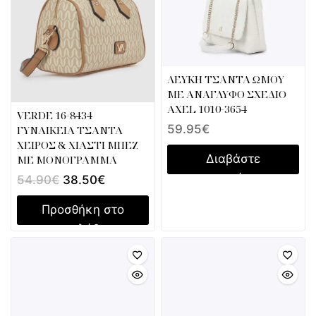
ΛΕΥΚΗ ΤΣΑΝΤΑ ΩΜΟΥ
ΜΕ ΑΝΑΓΛΥΦΟ ΣΧΕΔΙΟ
AXEL 1010-3654
VERDE 16-8434
59.95
€
ΓΥΝΑΙΚΕΙΑ ΤΣΑΝΤΑ
ΧΕΙΡΟΣ & ΧΙΑΣΤΙ ΜΠΕΖ
Διαβάστε
ΜΕ ΜΟΝΟΓΡΑΜΜΑ
περισσότερα
54.90
€
38.50
€
Προσθήκη στο
καλάθι