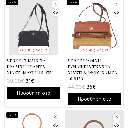
-22%
-22%
:
:
:
:
:
:
25
01
40
16
25
01
40
16
VERDE ΓΥΝΑΙΚΕΙΑ
VERDE ΨΑΘΙΝΗ
ΒΡΑΔΙΝΗ ΤΣΑΝΤΑ
ΓΥΝΑΙΚΕΙΑ ΤΣΑΝΤΑ
ΧΙΑΣΤΙ ΜΑΥΡΗ 16-8552
ΧΙΑΣΤΙ & ΩΜΟΥ ΚΑΜΕΛ
16-8453
39.90
€
31
€
44.90
€
35
€
Προσθήκη στο
Προσθήκη στο
καλάθι
καλάθι
-23%