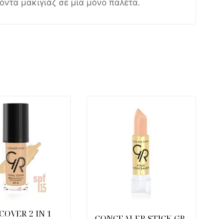
όντα μακιγιάζ σε μία μόνο παλέτα.
COVER 2 IN 1
CONCEALER STICK GR