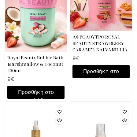
ΑΦΡΟΛΟΥΤΡΟ ROYAL
BEAUTY STRAWBERRY
CARAMEL KAI VANILLIA
Royal Beauty Bubble Bath
9
€
Marshmallow & Coconut
450ml
Προσθήκη στο
9
€
καλάθι
Προσθήκη στο
καλάθι