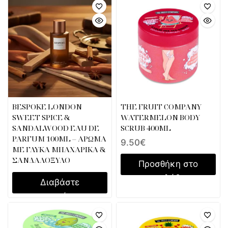
BESPOKE LONDON
THE FRUIT COMPANY
SWEET SPICE &
WATERMELON BODY
SANDALWOOD EAU DE
SCRUB 400ML
PARFUM 100ML – ΑΡΩΜΑ
9.50
€
ΜΕ ΓΛΥΚΑ ΜΠΑΧΑΡΙΚΑ &
ΣΑΝΔΑΛΟΞΥΛΟ
Προσθήκη στο
καλάθι
Διαβάστε
περισσότερα