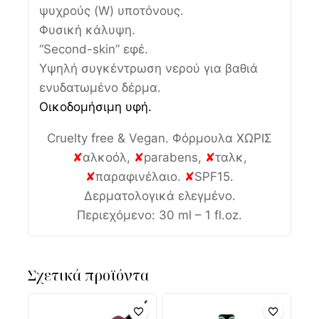
ψυχρούς (W) υποτόνους.
Φυσική κάλυψη.
“Second-skin” εφέ.
Υψηλή συγκέντρωση νερού για βαθιά
ενυδατωμένο δέρμα.
Οικοδομήσιμη υφή.
Cruelty free & Vegan. Φόρμουλα ΧΩΡΙΣ
✘
αλκοόλ,
✘
parabens,
✘
ταλκ,
✘
παραφινέλαιο.
✘
SPF15.
Δερματολογικά ελεγμένο.
Περιεχόμενο: 30 ml – 1 fl.oz.
Σχετικά προϊόντα