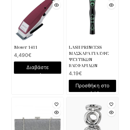
Moser 1411
LASH PRINCESS
ΜΑΣΚΑΡΑ ΓΙΑ ΕΦΕ
4,490
€
ΨΕΥΤΙΚΩΝ
ΒΛΕΦΑΡΙΔΩΝ
Διαβάστε
4.19
€
περισσότερα
Προσθήκη στο
καλάθι