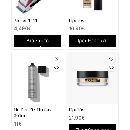
Moser 1411
Προϊόν
4,490
€
16.90
€
Διαβάστε
Προσθήκη στο
περισσότερα
καλάθι
Hd Eco Fix No Gas
Προϊόν
300ml
21.90
€
11
€
Προσθήκη στο