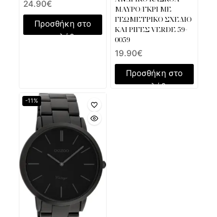
24.90
€
ΜΑΥΡΟ/ΓΚΡΙ ΜΕ
ΓΕΩΜΕΤΡΙΚΟ ΣΧΕΔΙΟ
Προσθήκη στο
ΚΑΙ ΡΙΓΕΣ VERDE 59-
καλάθι
0059
19.90
€
Προσθήκη στο
καλάθι
-11%