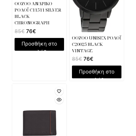
OOZOO ΑΝΔΡΙΚΟ
ΡΟΛΟΪ C11511 SILVER
BLACK
CHRONOGRAPH
85
€
76
€
OOZOO UNISEX ΡΟΛΟΪ
Προσθήκη στο
C20025 BLACK
VINTAGE
καλάθι
85
€
76
€
Προσθήκη στο
καλάθι