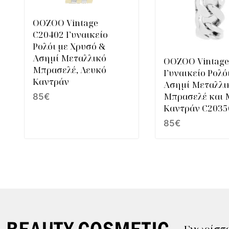
OOZOO Vintage
C20402 Γυναικείο
Ρολόι με Χρυσό &
Ασημί Μεταλλικό
OOZOO Vintag
Μπρασελέ, Λευκό
Γυναικείο Ρολό
Καντράν
Ασημί Μεταλλι
Μπρασελέ και 
85
€
Καντράν C2035
85
€