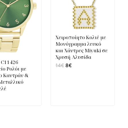
Χειροποίητο Κολιέ με
Μονόγραμμα λευκό
και Χάντρες Miyuki σε
Χρυσή Αλυσίδα
 C11426
14
€
8
€
ίο Ρολόι με
ο Καντράν &
Μεταλλικό
ελέ