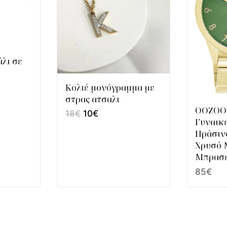
άλι σε
Κολιέ μονόγραμμα με
στρας ατσαλι
OOZOO
18
€
10
€
Γυναικε
Πράσιν
Χρυσό 
Μπρασ
85
€