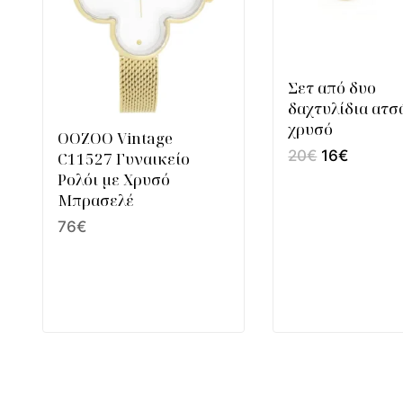
Σετ από δυο
δαχτυλίδια ατσ
χρυσό
OOZOO Vintage
20
€
16
€
C11527 Γυναικείο
Ρολόι με Χρυσό
Μπρασελέ
76
€