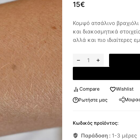
15
€
Κομψό ατσάλινο βραχιόλι
και διακοσμητικά στοιχεία
αλλά και πιο ιδιαίτερες ε
Compare
Wishlist
Μοιρασ
Ρωτήστε μας
Κωδικός προϊόντος:
Παράδοση :
1-3 μέρες