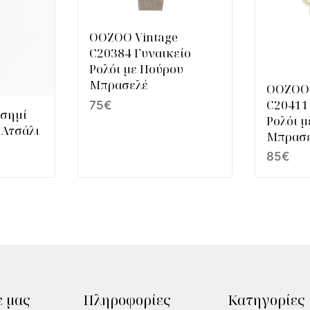
OOZOO Vintage
C20384 Γυναικείο
Ρολόι με Πούρου
Μπρασελέ
OOZOO 
C20411
75
€
Ασημί
Ρολόι 
 Ατσάλι
Μπρασ
85
€
 μας
Πληροφορίες
Κατηγορίες