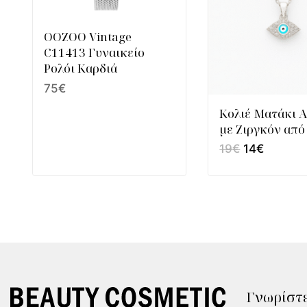
OOZOO Vintage
C11413 Γυναικείο
Ρολόι Καρδιά
75
€
Κολιέ Ματάκι 
με Ζιργκόν από
19
€
14
€
Γνωρίστε