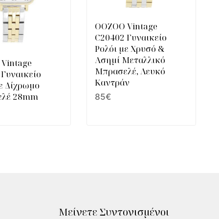
OOZOO Vintage
C20402 Γυναικείο
Ρολόι με Χρυσό &
Ασημί Μεταλλικό
Vintage
Μπρασελέ, Λευκό
 Γυναικείο
Καντράν
με Δίχρωμο
ελέ 28mm
85
€
Μείνετε Συντονισμένοι