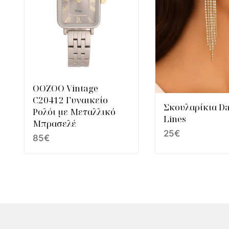
OOZOO Vintage
C20412 Γυναικείο
Σκουλαρίκια Da
Ρολόι με Μεταλλικό
Lines
Μπρασελέ
25
€
85
€