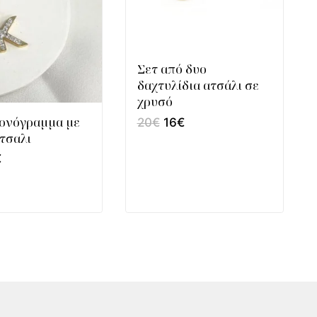
Σετ από δυο
δαχτυλίδια ατσάλι σε
χρυσό
μονόγραμμα με
20
€
16
€
τσαλι
€