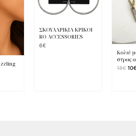
ΣΚΟΥΛΑΡΙΚΙΑ ΚΡΙΚΟΙ
RO ACCESSORIES
6
€
Κολιέ 
στρας α
zzling
18
€
10