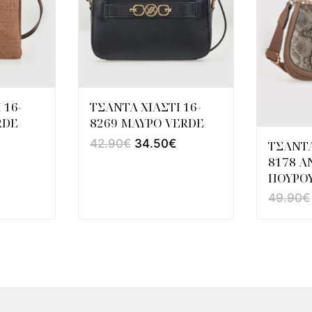
 16-
ΤΣΑΝΤΑ ΧΙΑΣΤΙ 16-
RDE
8269 ΜΑΥΡΟ VERDE
42.90
€
34.50
€
ΤΣΑΝΤΑ
8178 A
ΠΟΥΡΟ
49.90
€