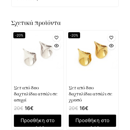
Σχετικά προϊόντα
-20%
-20%
Σετ από δυο
Σετ από δυο
δαχτυλίδια ατσάλι σε
δαχτυλίδια ατσάλι σε
ασημί
χρυσό
20
€
16
€
20
€
16
€
Προσθήκη στο
Προσθήκη στο
καλάθι
καλάθι