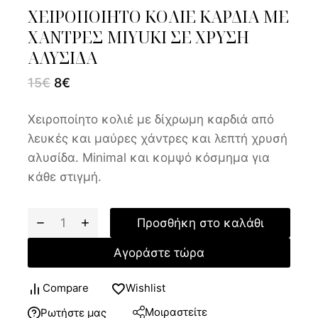
ΧΕΙΡΟΠΟΙΗΤΟ ΚΟΛΙΕ ΚΑΡΔΙΑ ΜΕ
ΧΑΝΤΡΕΣ MIYUKI ΣΕ ΧΡΥΣΗ
ΑΛΥΣΙΔΑ
15
€
8
€
Χειροποίητο κολιέ με δίχρωμη καρδιά από
λευκές και μαύρες χάντρες και λεπτή χρυσή
αλυσίδα. Minimal και κομψό κόσμημα για
κάθε στιγμή.
Προσθήκη στο καλάθι
Αγοράστε τώρα
Compare
Wishlist
Μοιραστείτε
Ρωτήστε μας