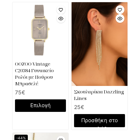
OOZOO Vintage
C20384 Γυναικείο
Ρολόι με Πούρου
Μπρασελέ
Σκουλαρίκια Dazzling
75
€
Lines
Επιλογή
25
€
Προσθήκη στο
καλάθι
-44%