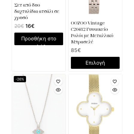
Σετ από δυο
δαχτυλίδια ατσάλι σε
χρυσό
OOZOO Vintage
20
€
16
€
C20412 Γυναικείο
Ρολόι με Μεταλλικό
Προσθήκη στο
Μπρασελέ
καλάθι
85
€
Επιλογή
-26%