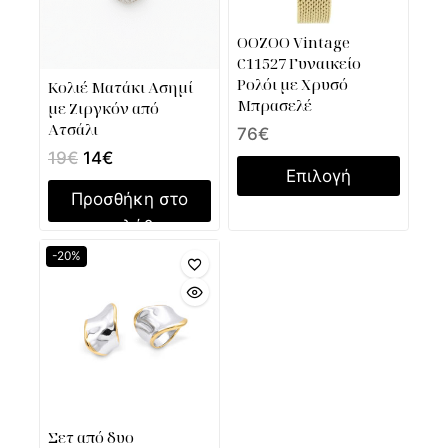
OOZOO Vintage
C11527 Γυναικείο
Ρολόι με Χρυσό
Κολιέ Ματάκι Ασημί
Μπρασελέ
με Ζιργκόν από
Ατσάλι
76
€
19
€
14
€
Επιλογή
Προσθήκη στο
καλάθι
-20%
Σετ από δυο