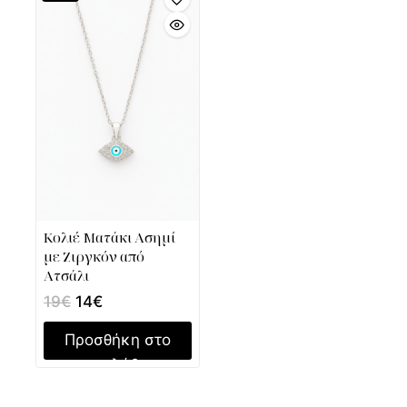
Κολιέ Ματάκι Ασημί
με Ζιργκόν από
Ατσάλι
19
€
14
€
Προσθήκη στο
καλάθι