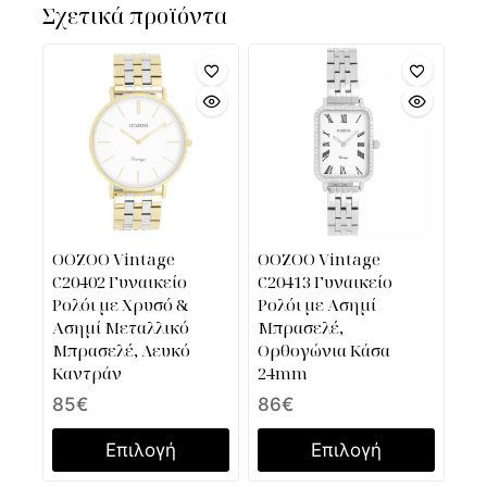
Σχετικά προϊόντα
OOZOO Vintage
OOZOO Vintage
C20402 Γυναικείο
C20413 Γυναικείο
Ρολόι με Χρυσό &
Ρολόι με Ασημί
Ασημί Μεταλλικό
Μπρασελέ,
Μπρασελέ, Λευκό
Ορθογώνια Κάσα
Καντράν
24mm
85
€
86
€
Επιλογή
Επιλογή