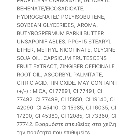
PROPYLENE CARBONATE, GLYCERYL
BEHENATE/EICOSADIOATE,
HYDROGENATED POLYISOBUTENE,
SOYBEAN GLYCERIDES, AROMA,
BUTYROSPERMUM PARKII BUTTER
UNSAPONIFIABLES, PPG-15 STEARYL
ETHER, METHYL NICOTINATE, GLYCINE
SOJA OIL, CAPSICUM FRUTESCENS
FRUIT EXTRACT, ZINGIBER OFFICINALE
ROOT OIL, ASCORBYL PALMITATE,
CITRIC ACID, TIN OXIDE. MAY CONTAINT
(+/-) : MICA, CI 77891, CI 77491, CI
77492, CI 77499, CI 15850, CI 19140, CI
42090, CI 45410, CI 15985, CI 16035, CI
17200, CI 45380, CI 12085, CI 73360, CI
77742. Εφαρμόστε απευθείας στα χείλη
την ποσότητα που επιθυμείτε