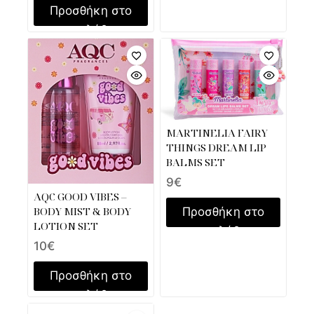
Προσθήκη στο
καλάθι
MARTINELIA FAIRY
THINGS DREAM LIP
BALMS SET
9
€
AQC GOOD VIBES –
BODY MIST & BODY
Προσθήκη στο
LOTION SET
καλάθι
10
€
Προσθήκη στο
καλάθι