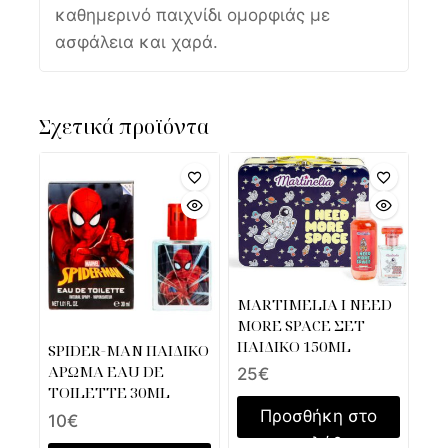
καθημερινό παιχνίδι ομορφιάς με
ασφάλεια και χαρά.
Σχετικά προϊόντα
MARTIMELIA I NEED
MORE SPACE ΣΕΤ
ΠΑΙΔΙΚΟ 150ML
SPIDER-MAN ΠΑΙΔΙΚΟ
ΑΡΩΜΑ EAU DE
25
€
TOILETTE 30ML
Προσθήκη στο
10
€
καλάθι