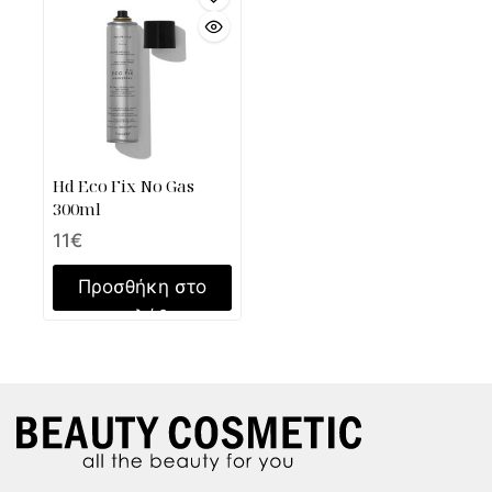
Hd Eco Fix No Gas
300ml
11
€
Προσθήκη στο
καλάθι