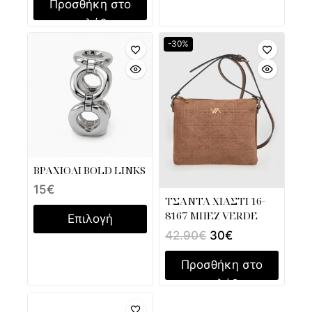
Προσθήκη στο
καλάθι
-30%
ΒΡΑΧΙΟΛΙ BOLD LINKS
15
€
ΤΣΑΝΤΑ ΧΙΑΣΤΙ 16-
8167 ΜΠΕΖ VERDE
Επιλογή
42.90
€
30
€
Προσθήκη στο
καλάθι