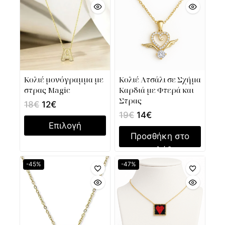
Κολιέ μονόγραμμα με
Κολιέ Ατσάλι σε Σχήμα
στρας Magic
Καρδιά με Φτερά και
Στρας
18
€
12
€
19
€
14
€
Επιλογή
Προσθήκη στο
καλάθι
-45%
-47%