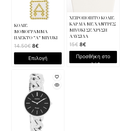
ΧΕΙΡΟΠΟΙΗΤΟ ΚΟΛΙΕ
ΚΑΡΔΙΑ ΜΕ ΧΑΝΤΡΕΣ
ΚΟΛΙΕ
MIYUKI ΣΕ ΧΡΥΣΗ
ΜΟΝΟΓΡΑΜΜΑ
ΑΛΥΣΙΔΑ
ΠΛΕΚΤΟ ”Α” MIYUKI
15
€
8
€
14.50
€
8
€
Προσθήκη στο
Επιλογή
καλάθι