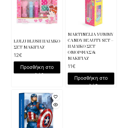
MARTINELIA YUMMY
CANDY BEAUTY SET –
LULU BLUSH ΠΑΙΔΙΚΟ
ΠΑΙΔΙΚΟ ΣΕΤ
ΣΕΤ ΜΑΚΙΓΙΑΖ
ΟΜΟΡΦΙΑΣ &
12
€
ΜΑΚΙΓΙΑΖ
11
€
Προσθήκη στο
καλάθι
Προσθήκη στο
καλάθι