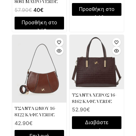
8081 ΜΑΥΡΟ VERDE
Προσθήκη στο
57.90
€
40
€
καλάθι
Προσθήκη στο
καλάθι
ΤΣΑΝΤΑ ΧΕΙΡΟΣ 16-
8162 ΚΑΦΕ VERDE
ΤΣΑΝΤΑ ΩΜΟΥ 16-
52.90
€
8122 ΚΑΦΕ VERDE
Διαβάστε
42.90
€
περισσότερα
Επιλογή