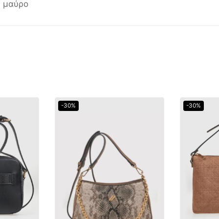
ή μαύρο
-30%
-30%