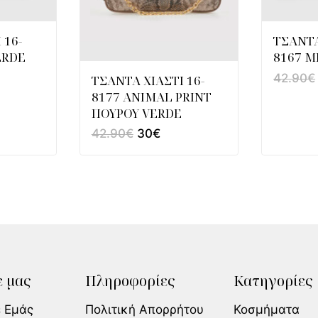
 16-
ΤΣΑΝΤΑ
ERDE
8167 Μ
42.90
€
ΤΣΑΝΤΑ ΧΙΑΣΤΙ 16-
8177 ANIMAL PRINT
ΠΟΥΡΟΥ VERDE
42.90
€
30
€
 μας
Πληροφορίες
Κατηγορίες
ε Εμάς
Πολιτική Απορρήτου
Κοσμήματα