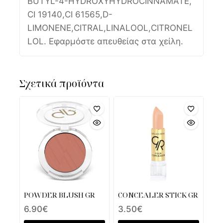
BUTYL-4-HYDROXYHYDROCINNAMATE,
CI 19140,CI 61565,D-
LIMONENE,CITRAL,LINALOOL,CITRONEL
LOL. Εφαρμόστε απευθείας στα χείλη.
Σχετικά προϊόντα
POWDER BLUSH GR
CONCEALER STICK GR
6.90
€
3.50
€