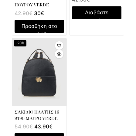
ΠΟΥΡΟΥ VERDE
Διαβάστε
42.90
€
30
€
περισσότερα
Προσθήκη στο
καλάθι
-20%
ΣΑΚΙΔΙΟ ΠΛΑΤΗΣ 16-
8190 ΜΑΥΡΟ VERDE
54.90
€
43.90
€