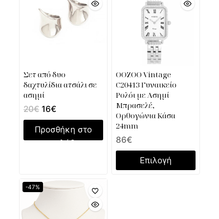
Σετ από δυο
OOZOO Vintage
δαχτυλίδια ατσάλι σε
C20413 Γυναικείο
ασημί
Ρολόι με Ασημί
Μπρασελέ,
20
€
16
€
Ορθογώνια Κάσα
24mm
Προσθήκη στο
86
€
καλάθι
Επιλογή
-47%