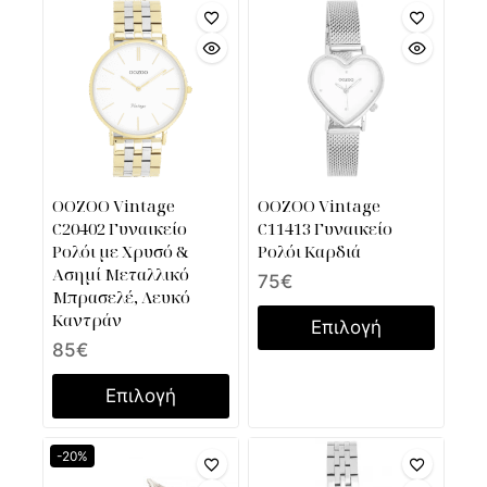
OOZOO Vintage
OOZOO Vintage
C20402 Γυναικείο
C11413 Γυναικείο
Ρολόι με Χρυσό &
Ρολόι Καρδιά
Ασημί Μεταλλικό
75
€
Μπρασελέ, Λευκό
Καντράν
Επιλογή
85
€
Επιλογή
-20%