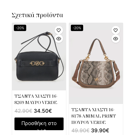
Σχετικά προϊόντα
-20%
-20%
ΤΣΑΝΤΑ ΧΙΑΣΤΙ 16-
8269 ΜΑΥΡΟ VERDE
ΤΣΑΝΤΑ ΧΙΑΣΤΙ 16-
42.90
€
34.50
€
8178 ANIMAL PRINT
ΠΟΥΡΟΥ VERDE
Προσθήκη στο
49.90
€
39.90
€
καλάθι