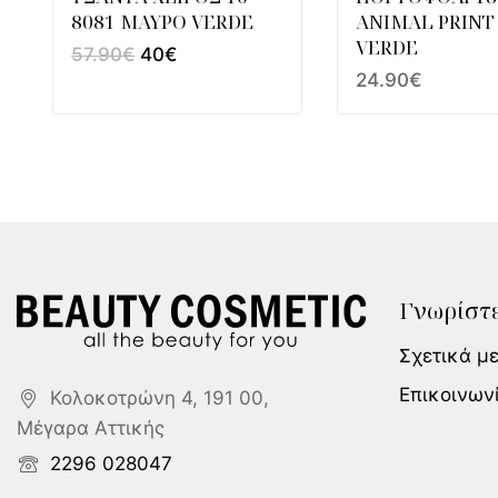
8081 ΜΑΥΡΟ VERDE
ANIMAL PRINT
VERDE
57.90
€
40
€
24.90
€
Γνωρίστε
Σχετικά μ
Επικοινων
Κολοκοτρώνη 4, 191 00,
Μέγαρα Αττικής
2296 028047