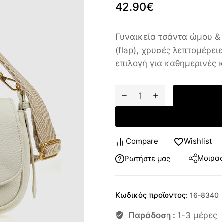
42.90
€
Γυναικεία τσάντα ώμου &
(flap), χρυσές λεπτομέρε
επιλογή για καθημερινές 
Compare
Wishlist
Μοιρασ
Ρωτήστε μας
Κωδικός προϊόντος:
16-8340
Παράδοση :
1-3 μέρες