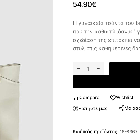
54.90
€
Η γυναικεία τσάντα του b
που την καθιστά ιδανική 
σχεδίαση της επιτρέπει ν
στυλ στις καθημερινές δρ
Compare
Wishlist
Μοιρασ
Ρωτήστε μας
Κωδικός προϊόντος:
16-8367