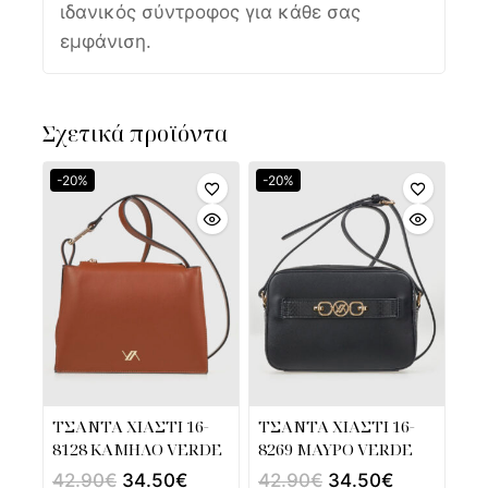
ιδανικός σύντροφος για κάθε σας
εμφάνιση.
Σχετικά προϊόντα
-20%
-20%
ΤΣΑΝΤΑ ΧΙΑΣΤΙ 16-
ΤΣΑΝΤΑ ΧΙΑΣΤΙ 16-
8128 ΚΑΜΗΛΟ VERDE
8269 ΜΑΥΡΟ VERDE
42.90
€
34.50
€
42.90
€
34.50
€