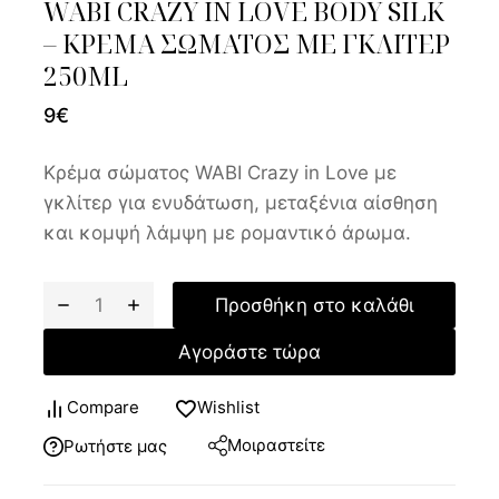
WABI CRAZY IN LOVE BODY SILK
– ΚΡΕΜΑ ΣΩΜΑΤΟΣ ΜΕ ΓΚΛΙΤΕΡ
250ML
9
€
Κρέμα σώματος WABI Crazy in Love με
γκλίτερ για ενυδάτωση, μεταξένια αίσθηση
και κομψή λάμψη με ρομαντικό άρωμα.
Προσθήκη στο καλάθι
Αγοράστε τώρα
Compare
Wishlist
Μοιραστείτε
Ρωτήστε μας