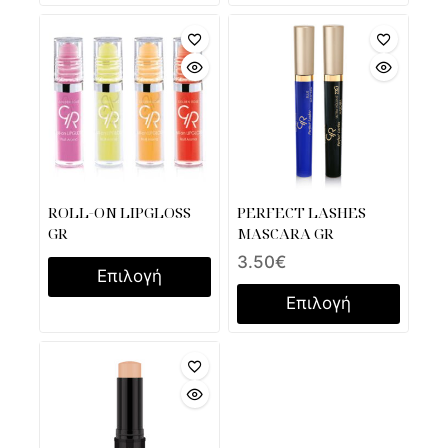
καλάθι
ROLL-ΟΝ LIPGLOSS
PERFECT LASHES
GR
MASCARA GR
3.50
€
Επιλογή
Επιλογή