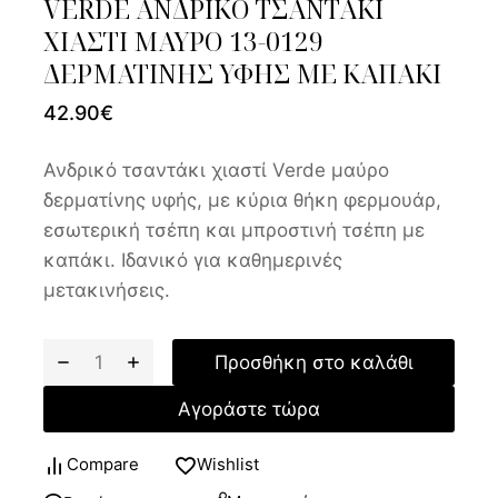
VERDE ΑΝΔΡΙΚΟ ΤΣΑΝΤΑΚΙ
ΧΙΑΣΤΙ ΜΑΥΡΟ 13-0129
ΔΕΡΜΑΤΙΝΗΣ ΥΦΗΣ ΜΕ ΚΑΠΑΚΙ
42.90
€
Ανδρικό τσαντάκι χιαστί Verde μαύρο
δερματίνης υφής, με κύρια θήκη φερμουάρ,
εσωτερική τσέπη και μπροστινή τσέπη με
καπάκι. Ιδανικό για καθημερινές
μετακινήσεις.
Προσθήκη στο καλάθι
Αγοράστε τώρα
Compare
Wishlist