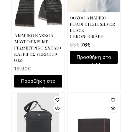
OOZOO ΑΝΔΡΙΚΟ
ΡΟΛΟΪ C11511 SILVER
BLACK
ΑΝΔΡΙΚΟ ΚΑΣΚΟΛ
CHRONOGRAPH
ΜΑΥΡΟ/ΓΚΡΙ ΜΕ
85
€
76
€
ΓΕΩΜΕΤΡΙΚΟ ΣΧΕΔΙΟ
ΚΑΙ ΡΙΓΕΣ VERDE 59-
Προσθήκη στο
0059
καλάθι
19.90
€
Προσθήκη στο
καλάθι