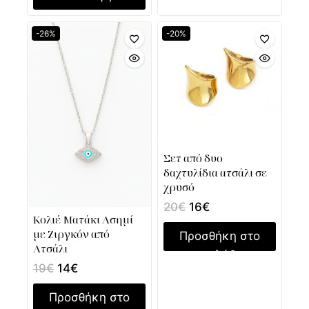
-26%
-20%
Σετ από δυο
δαχτυλίδια ατσάλι σε
χρυσό
20
€
16
€
Κολιέ Ματάκι Ασημί
με Ζιργκόν από
Προσθήκη στο
Ατσάλι
καλάθι
19
€
14
€
Προσθήκη στο