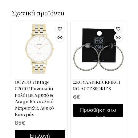
Σχετικά προϊόντα
OOZOO Vintage
ΣΚΟΥΛΑΡΙΚΙΑ ΚΡΙΚΟΙ
C20402 Γυναικείο
RO ACCESSORIES
Ρολόι με Χρυσό &
6
€
Ασημί Μεταλλικό
Μπρασελέ, Λευκό
Προσθήκη στο
Καντράν
καλάθι
85
€
Επιλογή