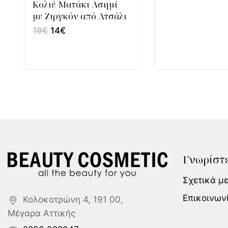
Κολιέ Ματάκι Ασημί
με Ζιργκόν από Ατσάλι
19
€
14
€
Γνωρίστε
Σχετικά μ
Επικοινων
Κολοκοτρώνη 4, 191 00,
Μέγαρα Αττικής