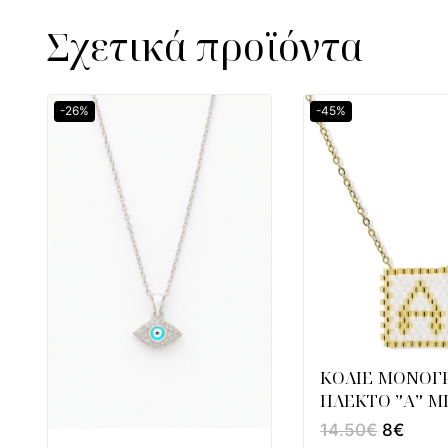
Σχετικά προϊόντα
-26%
-45%
ΚΟΛΙΕ ΜΟΝΟ
ΠΛΕΚΤΟ ”Α” M
14.50
€
8
€