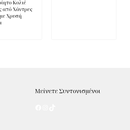
οίητο Κολιέ
ς από Χάντρες
 με Χρυσή
α
Μείνετε Συντονισμένοι