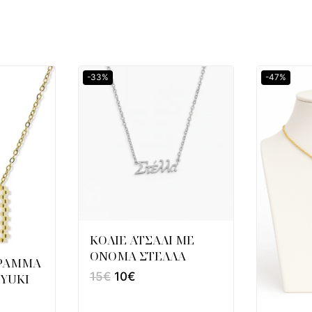
-33%
-47%
ΚΟΛΙΕ ΑΤΣΑΛΙ ΜΕ
ΟΝΟΜΑ ΣΤΕΛΛΑ
ΓΡΑΜΜΑ
15
€
10
€
IYUKI