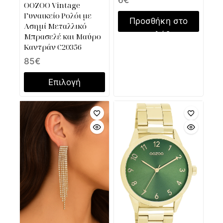
OOZOO Vintage
Γυναικείο Ρολόι με
Προσθήκη στο
Ασημί Μεταλλικό
καλάθι
Μπρασελέ και Μαύρο
Καντράν C20356
85
€
Επιλογή