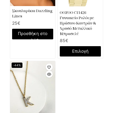
Σκουλαρίκια Dazzling
OOZOO C11426
Lines
Γυναικείο Ρολόι με
Πράσινο Καντράν &
25
€
Χρυσό Μεταλλικό
Μπρασελέ
Προσθήκη στο
καλάθι
85
€
Επιλογή
-44%