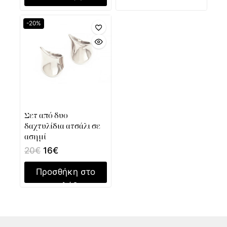
-20%
Σετ από δυο
δαχτυλίδια ατσάλι σε
ασημί
20
€
16
€
Προσθήκη στο
καλάθι