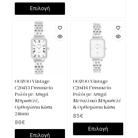
Επιλογή
OOZOO Vintage
OOZOO Vintage
C20413 Γυναικείο
C20416 Γυναικείο
Ρολόι με Ασημί
Ρολόι με Ασημί
Μπρασελέ,
Μεταλλικό Μπρασελέ
Ορθογώνια Κάσα
& Ορθογώνια Κάσα
24mm
85
€
86
€
Επιλογή
Επιλογή