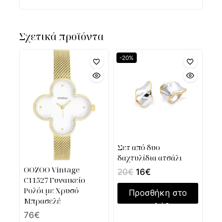
Σχετικά προϊόντα
-20%
Σετ από δυο
δαχτυλίδια ατσάλι
OOZOO Vintage
20
€
16
€
C11527 Γυναικείο
Ρολόι με Χρυσό
Προσθήκη στο
Μπρασελέ
καλάθι
76
€