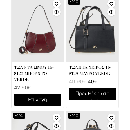
-20%
ΤΣΑΝΤΑ ΩΜΟΥ 16-
ΤΣΑΝΤΑ ΧΕΙΡΟΣ 16-
8122 ΜΠΟΡΝΤΟ
8129 ΜΑΥΡΟ VERDE
VERDE
49.90
€
40
€
42.90
€
Προσθήκη στο
Επιλογή
καλάθι
-20%
-20%