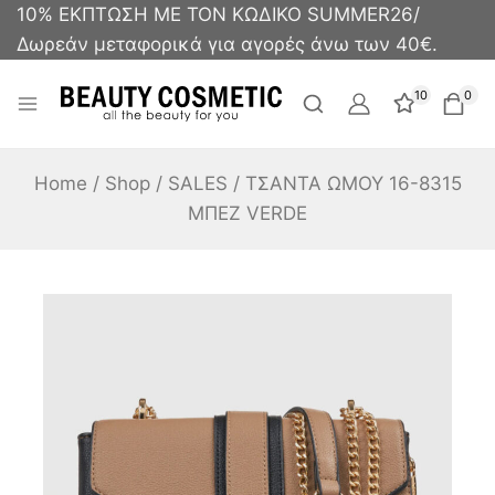
10% ΕΚΠΤΩΣΗ ΜΕ ΤΟΝ ΚΩΔΙΚΟ SUMMER26/
Δωρεάν μεταφορικά για αγορές άνω των 40€.
10
0
Home
/
Shop
/
SALES
/
TΣΑΝΤΑ ΩΜΟΥ 16-8315
ΜΠΕΖ VERDE