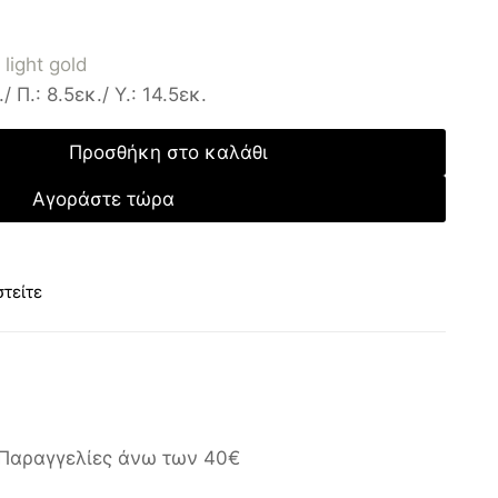
light gold
/ Π.: 8.5εκ./ Υ.: 14.5εκ.
Προσθήκη στο καλάθι
Αγοράστε τώρα
τείτε
Παραγγελίες άνω των 40€