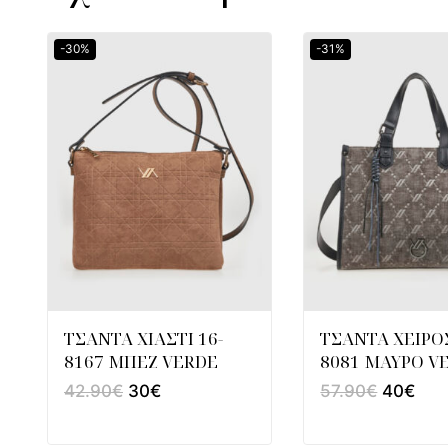
-30%
-31%
ΤΣΑΝΤΑ ΧΙΑΣΤΙ 16-
ΤΣΑΝΤΑ ΧΕΙΡΟΣ
8167 ΜΠΕΖ VERDE
8081 ΜΑΥΡΟ V
42.90
€
30
€
57.90
€
40
€